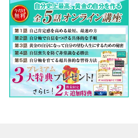
自分軸コーチ資格
講座の一覧はこち
理事長からのご挨
© 2021 自己肯定感の高め方がわかる心理学講座／自分軸育成コーチ®協会
TOPへ
取得
ら
拶