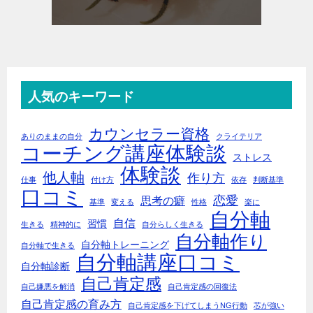
人気のキーワード
カウンセラー資格
ありのままの自分
クライテリア
コーチング講座体験談
ストレス
体験談
他人軸
作り方
仕事
付け方
依存
判断基準
口コミ
恋愛
思考の癖
基準
変える
性格
楽に
自分軸
自信
習慣
生きる
精神的に
自分らしく生きる
自分軸作り
自分軸トレーニング
自分軸で生きる
自分軸講座口コミ
自分軸診断
自己肯定感
自己嫌悪を解消
自己肯定感の回復法
自己肯定感の育み方
自己肯定感を下げてしまうNG行動
芯が強い