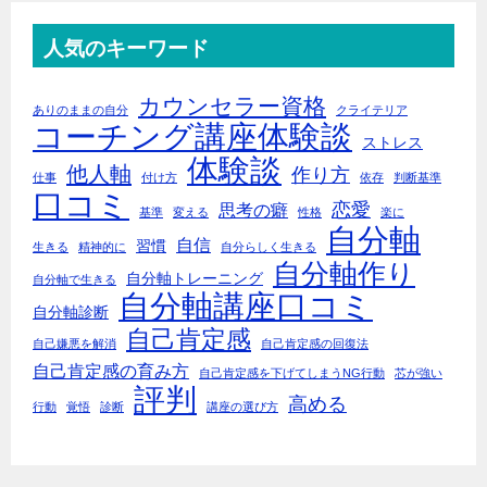
人気のキーワード
カウンセラー資格
ありのままの自分
クライテリア
コーチング講座体験談
ストレス
体験談
他人軸
作り方
仕事
付け方
依存
判断基準
口コミ
恋愛
思考の癖
基準
変える
性格
楽に
自分軸
自信
習慣
生きる
精神的に
自分らしく生きる
自分軸作り
自分軸トレーニング
自分軸で生きる
自分軸講座口コミ
自分軸診断
自己肯定感
自己嫌悪を解消
自己肯定感の回復法
自己肯定感の育み方
自己肯定感を下げてしまうNG行動
芯が強い
評判
高める
行動
覚悟
診断
講座の選び方