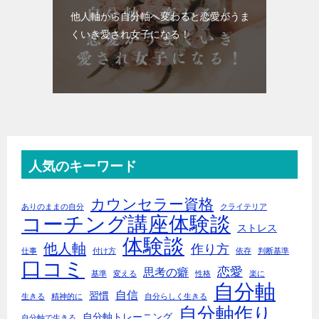
他人軸から自分軸へ変わると恋愛がうま
くいき愛され女子になる！
人気のキーワード
カウンセラー資格
ありのままの自分
クライテリア
コーチング講座体験談
ストレス
体験談
他人軸
作り方
仕事
付け方
依存
判断基準
口コミ
恋愛
思考の癖
基準
変える
性格
楽に
自分軸
自信
習慣
生きる
精神的に
自分らしく生きる
自分軸作り
自分軸トレーニング
自分軸で生きる