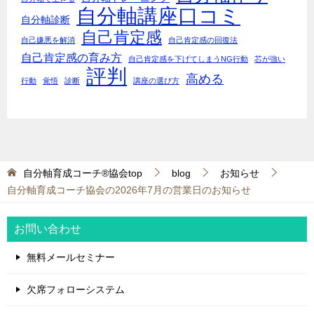
自分軸講座口コミ
自分軸診断
自己肯定感
自己嫌悪を解消
自己肯定感の回復法
自己肯定感の育み方
自己肯定感を下げてしまうNG行動
芯が強い
評判
高める
行動
覚悟
診断
講座の選び方
自分軸育成コーチ®協会top
blog
お知らせ
自分軸育成コーチ協会の2026年7月の営業日のお知らせ
お問い合わせ
無料メールセミナー
欠席フォローシステム