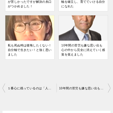
が苦しかったですが解決の糸口
軸を確立し、育てていける自分
がつかめました！
になれた
私も死ぬ時は後悔したくない！
10年間の苦労も嫌な思い出も
自分軸で生きたい！と強く思い
心の中から完全に消えていく感
ました
覚を覚えました
投
１番心に残っているのは「人間は言語化できないものは行動できない」ということ
10年間の苦労も嫌な思い出も心の中から完全に消えていく感覚を覚えました
稿
ナ
ビ