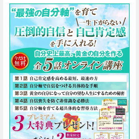
ゲ
ー
シ
ョ
ン