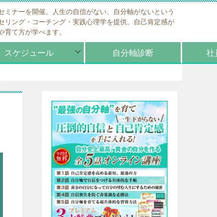
セミナーを開催。人生の自信がない、自分軸がないという
セリング・コーチング・実践心理学を提供。自己肯定感が
や育て方が学べます。
スケジュール
自分軸診断
社